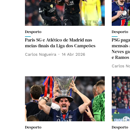
Desporto
Desporto
Paris SG e Atlético de Madrid nas
PSG paga
meias-finais da Liga dos Campeões
mensais 
Neves g
Carlos Nogueira
14 Abr 2026
e Ramos
Carlos N
Desporto
Desporto