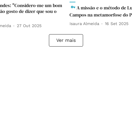
ndes: "Considero-me um bom
A missão e o método de Lu
não gosto de dizer que sou o
Campos na metamorfose do 
Isaura Almeida
16 Set 2025
lmeida
27 Out 2025
Ver mais