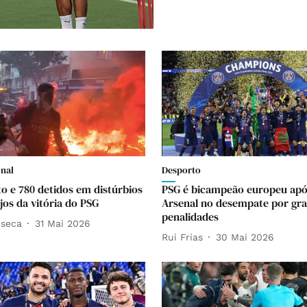
onal
Desporto
 e 780 detidos em distúrbios
PSG é bicampeão europeu apó
jos da vitória do PSG
Arsenal no desempate por gr
penalidades
nseca
31 Mai 2026
Rui Frias
30 Mai 2026