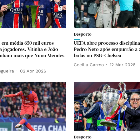
Desporto
 em média 650 mil euros
UEFA abre processo disciplina
a jogadores. Vitinha e João
Pedro Neto após empurrão a 
anham mais que Nuno Mendes
bolas no PSG–Chelsea
Cecília Carmo
12 Mar 2026
ogueira
02 Abr 2026
Desporto