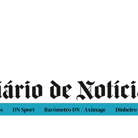
os
DN Sport
Barómetro DN / Aximage
Dinheiro