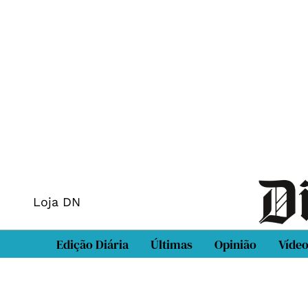
Loja DN
Edição Diária
Últimas
Opinião
Víde