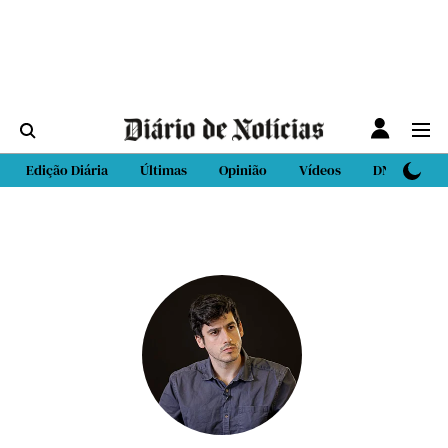
Edição Diária
Últimas
Opinião
Vídeos
DN Sport