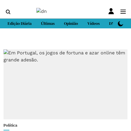
Edição Diária
Últimas
Opinião
Vídeos
DN Sport
Política