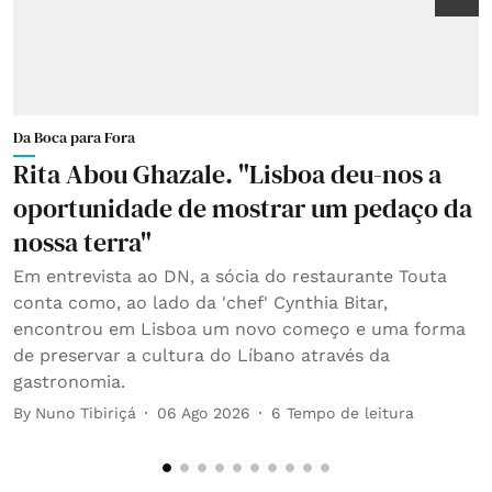
Da Boca para Fora
D
Rita Abou Ghazale. "Lisboa deu-nos a
N
oportunidade de mostrar um pedaço da
c
nossa terra"
V
Em entrevista ao DN, a sócia do restaurante Touta
C
conta como, ao lado da 'chef' Cynthia Bitar,
c
encontrou em Lisboa um novo começo e uma forma
c
de preservar a cultura do Líbano através da
B
gastronomia.
By
Nuno Tibiriçá
06 Ago 2026
6
Tempo de leitura