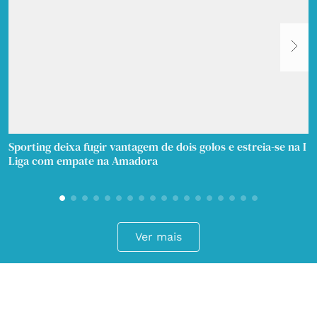
Sporting deixa fugir vantagem de dois golos e estreia-se na I
A
Liga com empate na Amadora
c
Ver mais