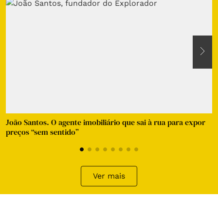
João Santos. O agente imobiliário que sai à rua para expor
E
preços “sem sentido”
d
Ver mais