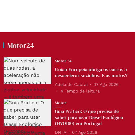
Motor24
Motor 24
União Europeia obriga os carros a
desacelerar sozinhos. E as motos?
Adelaide Cabral
07 Ago 2026
4
Tempo de leitura
Motor
Guia Prático: O que precisa de
saber para usar Diesel Ecológico
(HVO100) em Portugal
DN IA
07 Ago 2026