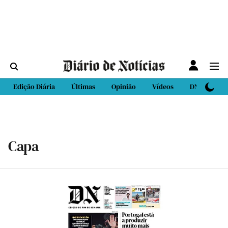
Edição Diária
Últimas
Opinião
Vídeos
DN Sport
Capa