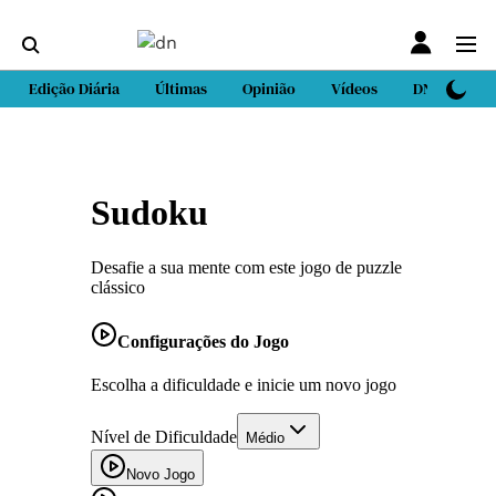
Edição Diária
Últimas
Opinião
Vídeos
DN Sport