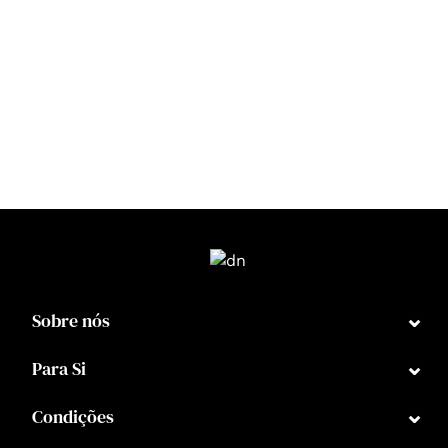
⌄
Sobre nós
⌄
Para Si
⌄
Condições