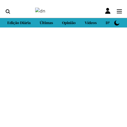
Edição Diária
Últimas
Opinião
Vídeos
DN Sport