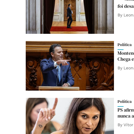
foi des
By
Leon
Política
Montene
Chega e
By
Leon
Política
PS afir
nunca 
By
Vítor