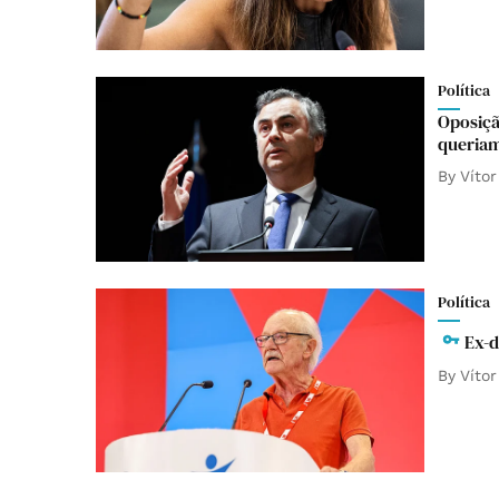
Política
Oposiçã
queria
By
Vítor
Política
Ex-d
By
Vítor