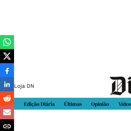
Loja DN
Edição Diária
Últimas
Opinião
Víde