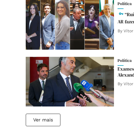
Política
“Ruí
AR faze
By
Vítor
Política
Exames 
Alexan
By
Vítor
Ver mais