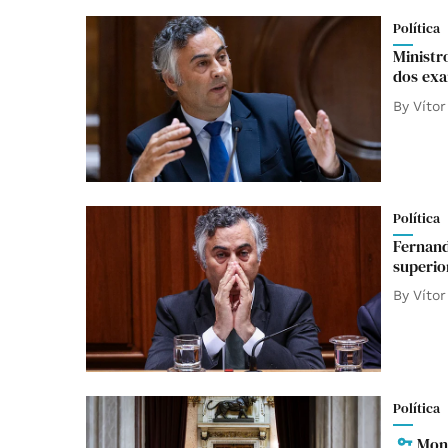
Política
Ministr
dos exa
By
Vítor
Política
Fernand
superio
By
Vítor
Política
Mont