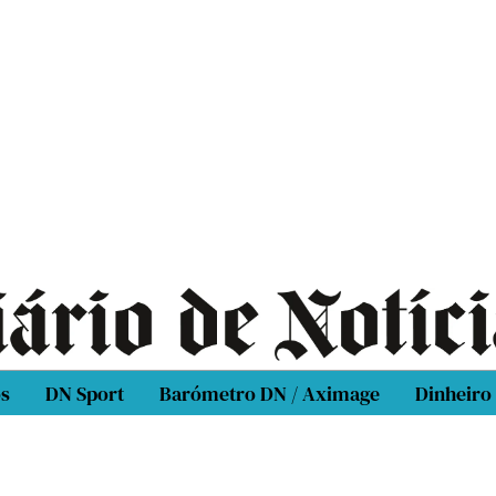
os
DN Sport
Barómetro DN / Aximage
Dinheiro