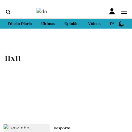
Edição Diária
Últimas
Opinião
Vídeos
DN Sport
11x11
Desporto