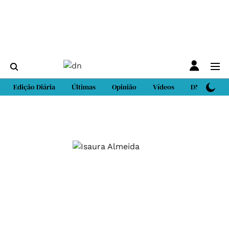
Edição Diária
Últimas
Opinião
Vídeos
DN Sport