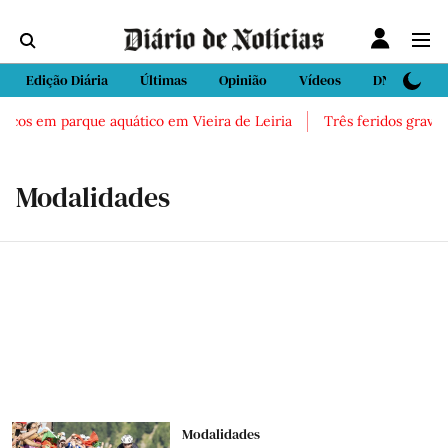
Edição Diária
Últimas
Opinião
Vídeos
DN Sport
cos em parque aquático em Vieira de Leiria
Três feridos graves a
Modalidades
Modalidades