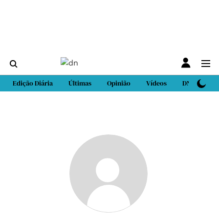
Edição Diária
Últimas
Opinião
Vídeos
DN Sport