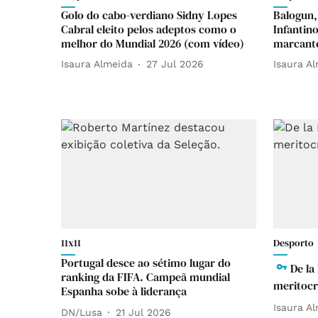
Golo do cabo-verdiano Sidny Lopes
Balogun,
Cabral eleito pelos adeptos como o
Infantin
melhor do Mundial 2026 (com vídeo)
marcante
Isaura Almeida
27 Jul 2026
Isaura A
11x11
Desporto
Portugal desce ao sétimo lugar do
De la
ranking da FIFA. Campeã mundial
meritocr
Espanha sobe à liderança
Isaura A
DN/Lusa
21 Jul 2026