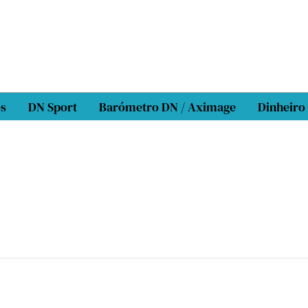
os
DN Sport
Barómetro DN / Aximage
Dinheiro