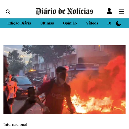
Edição Diária
Últimas
Opinião
Vídeos
DN Sport
Internacional