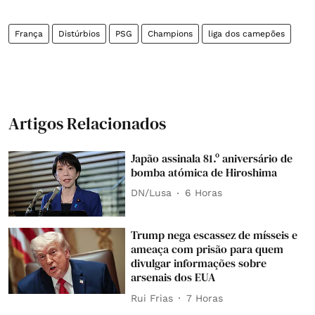
França
Distúrbios
PSG
Champions
liga dos camepões
Artigos Relacionados
Japão assinala 81.º aniversário de
bomba atómica de Hiroshima
DN/Lusa
6 Horas
Trump nega escassez de mísseis e
ameaça com prisão para quem
divulgar informações sobre
arsenais dos EUA
Rui Frias
7 Horas