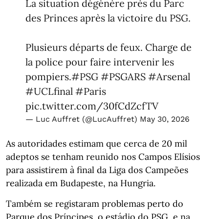
La situation dégénère près du Parc
des Princes après la victoire du PSG.
Plusieurs départs de feux. Charge de
la police pour faire intervenir les
pompiers.
#PSG
#PSGARS
#Arsenal
#UCLfinal
#Paris
pic.twitter.com/30fCdZcfTV
— Luc Auffret (@LucAuffret)
May 30, 2026
As autoridades estimam que cerca de 20 mil
adeptos se tenham reunido nos Campos Elísios
para assistirem à final da Liga dos Campeões
realizada em Budapeste, na Hungria.
Também se registaram problemas perto do
Parque dos Príncipes, o estádio do PSG, e na