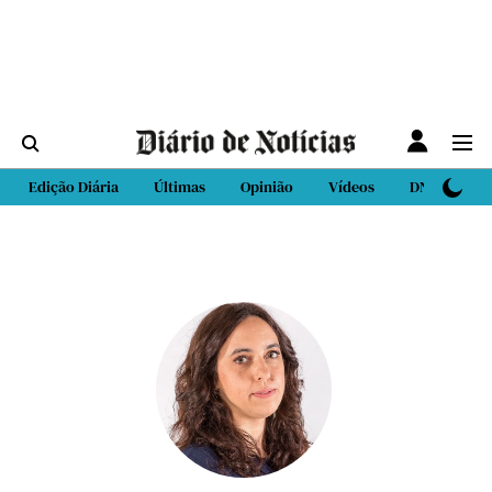
Edição Diária
Últimas
Opinião
Vídeos
DN Sport