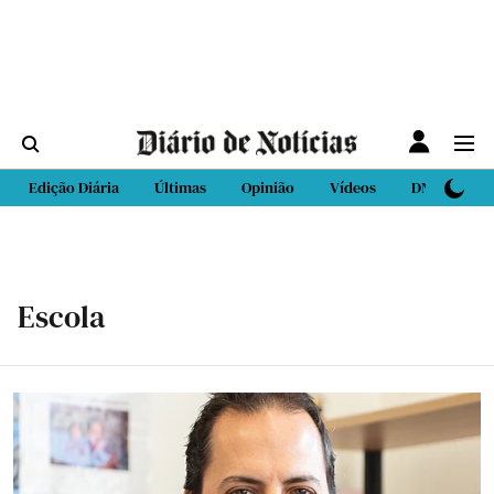
Edição Diária
Últimas
Opinião
Vídeos
DN Sport
Escola