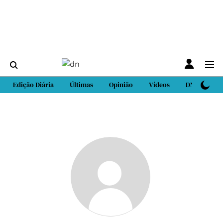
Edição Diária
Últimas
Opinião
Vídeos
DN Sport