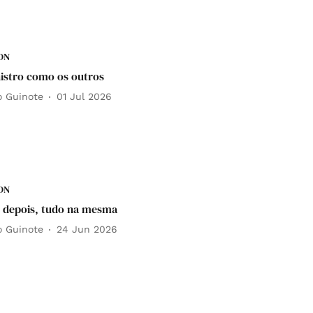
DN
stro como os outros
o Guinote
01 Jul 2026
DN
 depois, tudo na mesma
o Guinote
24 Jun 2026