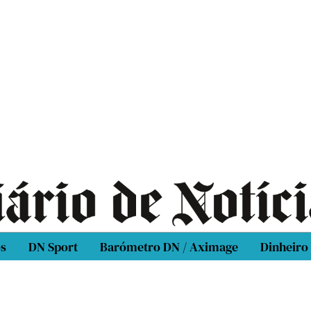
os
DN Sport
Barómetro DN / Aximage
Dinheiro