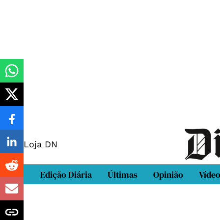
Loja DN
Edição Diária
Últimas
Opinião
Víde