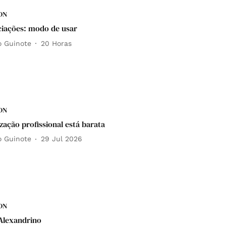
DN
iações: modo de usar
o Guinote
20 Horas
DN
ização profissional está barata
o Guinote
29 Jul 2026
DN
Alexandrino