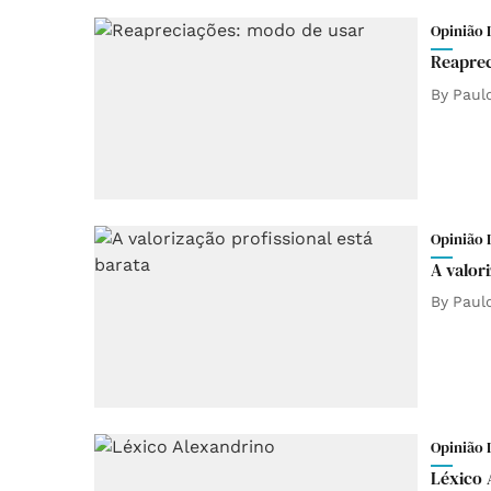
Opinião 
Reaprec
By
Paul
Opinião 
A valor
By
Paul
Opinião 
Léxico 