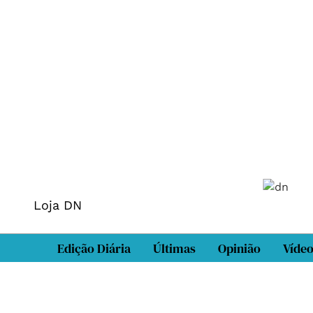
Loja DN
Edição Diária
Últimas
Opinião
Víde