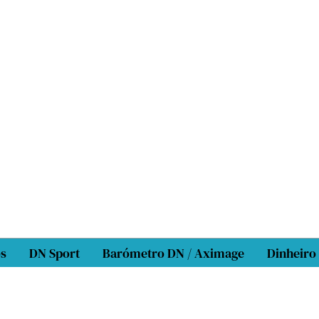
os
DN Sport
Barómetro DN / Aximage
Dinheiro