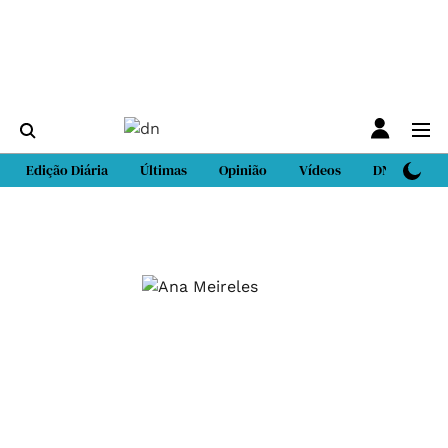
Edição Diária
Últimas
Opinião
Vídeos
DN Sport