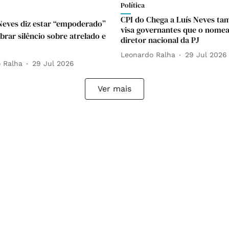
Política
CPI do Chega a Luís Neves t
Neves diz estar “empoderado”
visa governantes que o nome
brar silêncio sobre atrelado e
diretor nacional da PJ
Leonardo Ralha
29 Jul 2026
 Ralha
29 Jul 2026
Ver mais