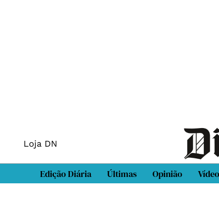
Loja DN
Edição Diária
Últimas
Opinião
Víde