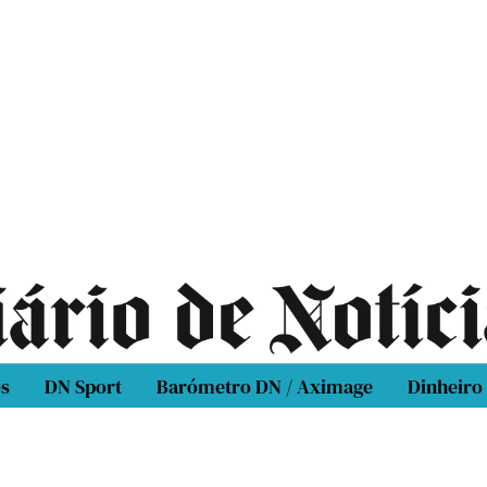
os
DN Sport
Barómetro DN / Aximage
Dinheiro