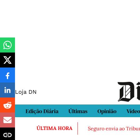
Loja DN
Edição Diária
Últimas
Opinião
Víde
ÚLTIMA HORA
Seguro envia ao Tribun