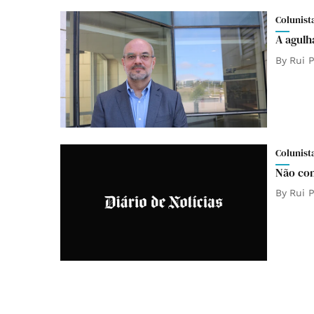
Colunist
A agulh
By
Rui P
Colunist
Não con
By
Rui P