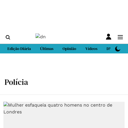
Edição Diária
Últimas
Opinião
Vídeos
DN Sport
Polícia