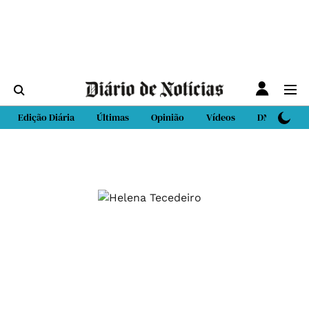
Edição Diária
Últimas
Opinião
Vídeos
DN Sport