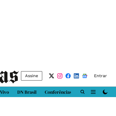
Assine
Entrar
 Vivo
DN Brasil
Conferências
DN LAB
Class