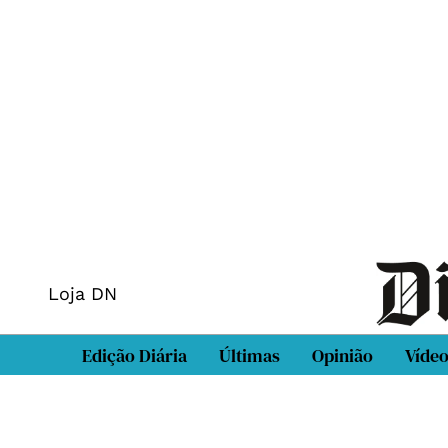
Loja DN
Edição Diária
Últimas
Opinião
Víde