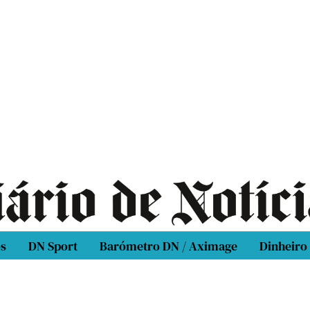
os
DN Sport
Barómetro DN / Aximage
Dinheiro