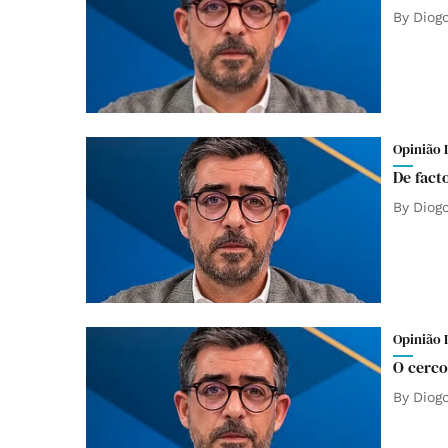
By
Diog
Opinião 
De fact
By
Diog
Opinião 
O cerco
By
Diog