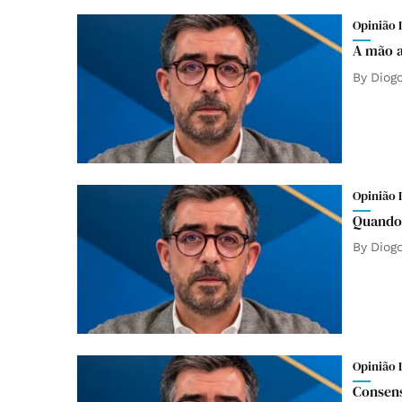
Opinião 
A mão a
By
Diog
Opinião 
Quando 
By
Diog
Opinião 
Consens