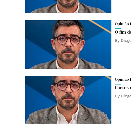
Opinião 
O fim d
By
Diog
Opinião 
Pactos 
By
Diog