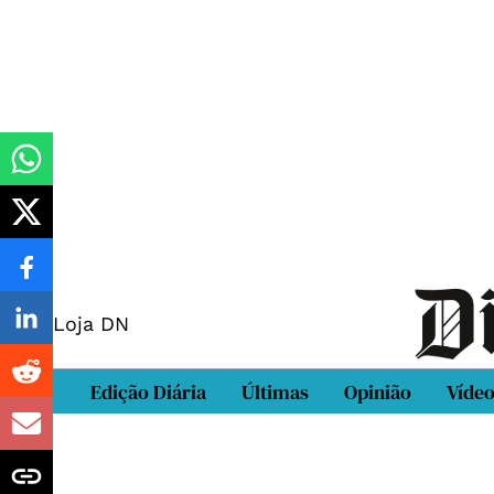
Loja DN
Edição Diária
Últimas
Opinião
Víde