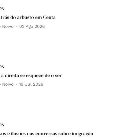
DN
trás do arbusto em Ceuta
o Noivo
02 Ago 2026
DN
a direita se esquece de o ser
o Noivo
19 Jul 2026
DN
os e ilusões nas conversas sobre imigração