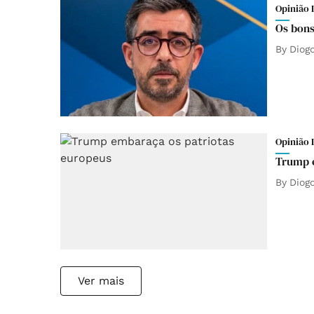
Opinião 
Os bons
By
Diog
Opinião 
Trump e
By
Diog
Ver mais