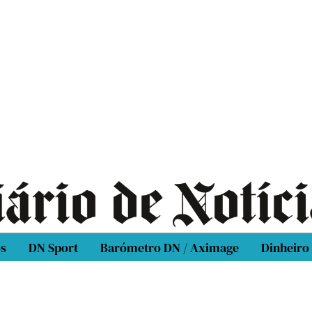
os
DN Sport
Barómetro DN / Aximage
Dinheiro