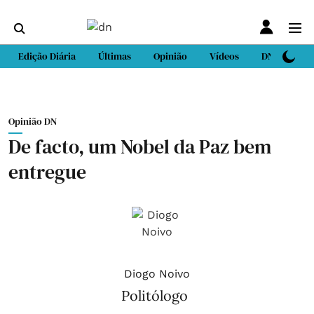
Edição Diária
Últimas
Opinião
Vídeos
DN Sport
Opinião DN
De facto, um Nobel da Paz bem
entregue
Diogo Noivo
Politólogo