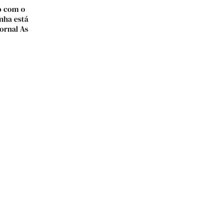
o com o
nha está
ornal As