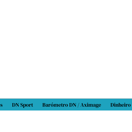
os
DN Sport
Barómetro DN / Aximage
Dinheiro