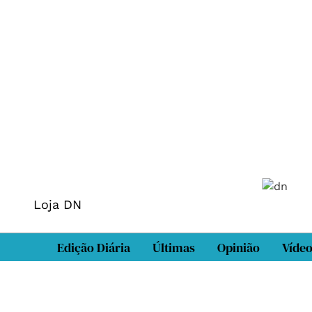
Loja DN
Edição Diária
Últimas
Opinião
Víde