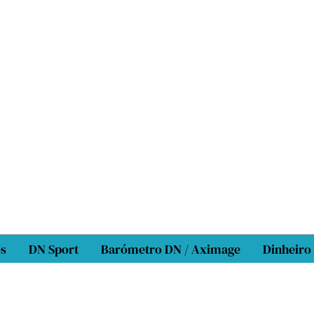
os
DN Sport
Barómetro DN / Aximage
Dinheiro