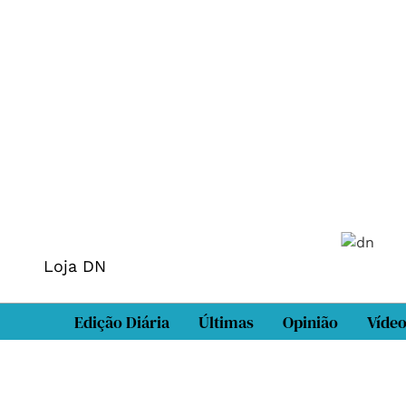
Loja DN
Edição Diária
Últimas
Opinião
Víde