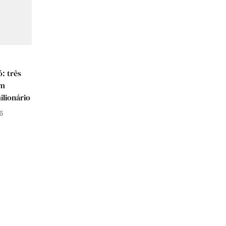
ó: três
um
lionário
6