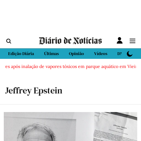
Edição Diária
Últimas
Opinião
Vídeos
DN Sport
pós inalação de vapores tóxicos em parque aquático em Vieira de Leir
Jeffrey Epstein