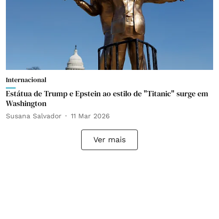
Internacional
Estátua de Trump e Epstein ao estilo de "Titanic" surge em
Washington
Susana Salvador
11 Mar 2026
Ver mais