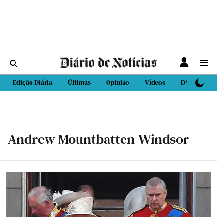
Edição Diária
Últimas
Opinião
Vídeos
DN Sport
Andrew Mountbatten-Windsor