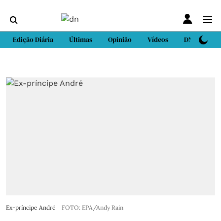
Edição Diária
Últimas
Opinião
Vídeos
DN Sport
Ex-príncipe André
FOTO: EPA/Andy Rain