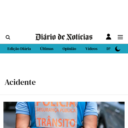
Edição Diária
Últimas
Opinião
Vídeos
DN Sport
Acidente