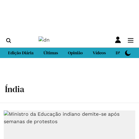
Edição Diária
Últimas
Opinião
Vídeos
DN Sport
Índia