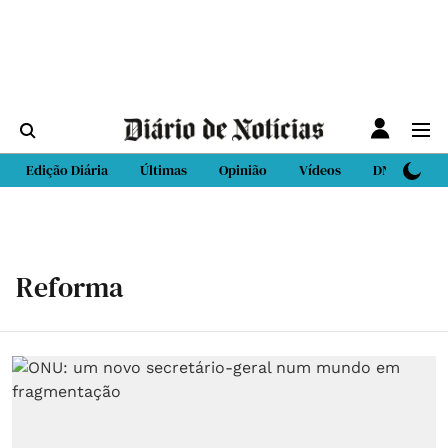
Edição Diária
Últimas
Opinião
Vídeos
DN Sport
Reforma