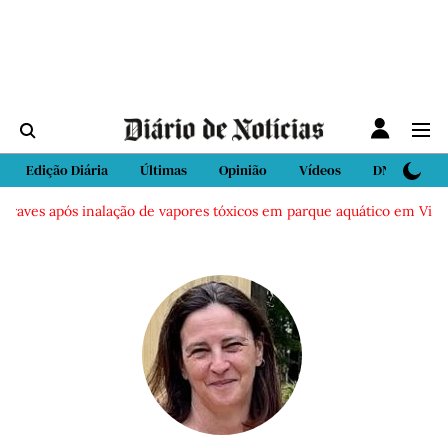
Edição Diária
Últimas
Opinião
Vídeos
DN Sport
raves após inalação de vapores tóxicos em parque aquático em Vieira 