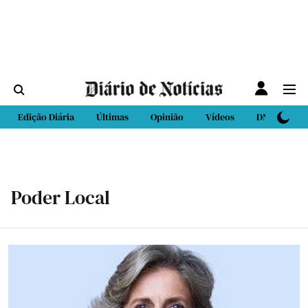
Edição Diária
Últimas
Opinião
Vídeos
DN Sport
Poder Local