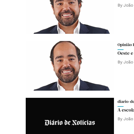
By
João 
Opinião 
Oeste e
By
João 
diario-d
A esco
By
João 