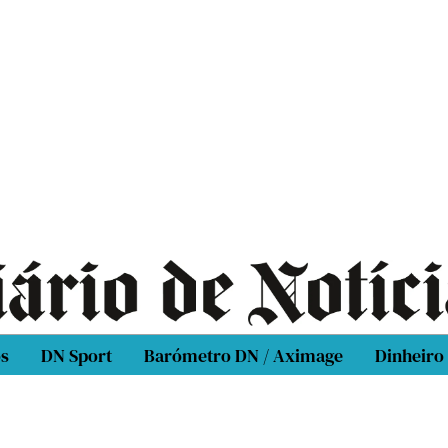
os
DN Sport
Barómetro DN / Aximage
Dinheiro