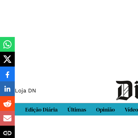
Loja DN
Edição Diária
Últimas
Opinião
Víde