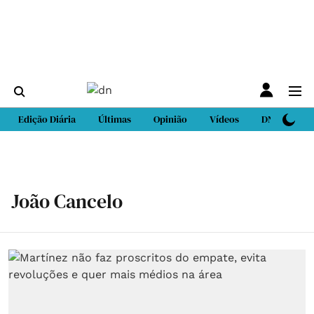
Edição Diária
Últimas
Opinião
Vídeos
DN Sport
João Cancelo