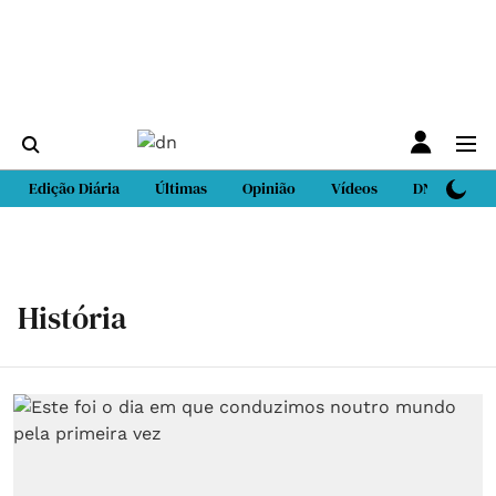
Edição Diária
Últimas
Opinião
Vídeos
DN Sport
História