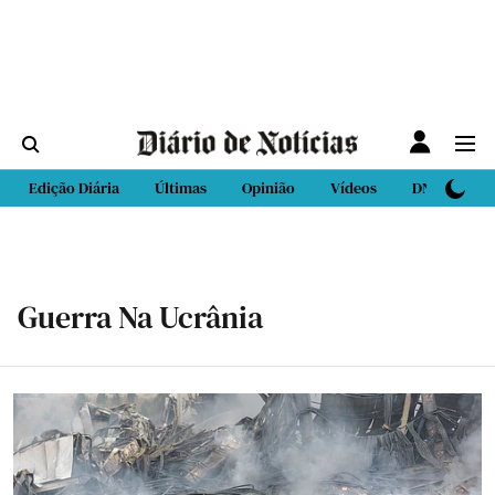
Edição Diária
Últimas
Opinião
Vídeos
DN Sport
Guerra Na Ucrânia