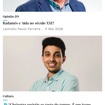
Opinião DN
Radamés e Aida no século XXI?
Leonídio Paulo Ferreira
11 Mai 2026
Cultura
“Cleópatra resistiu ao teste do tempo. É um ícone