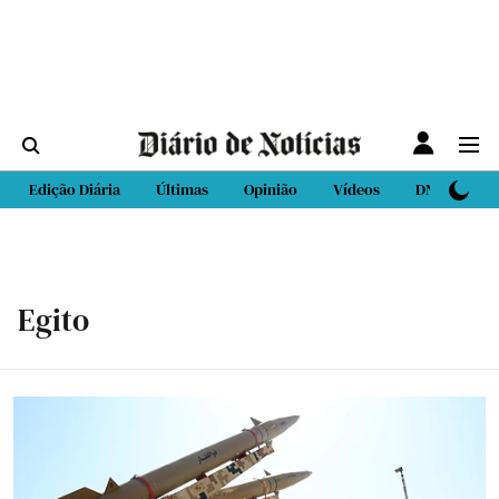
Edição Diária
Últimas
Opinião
Vídeos
DN Sport
Egito