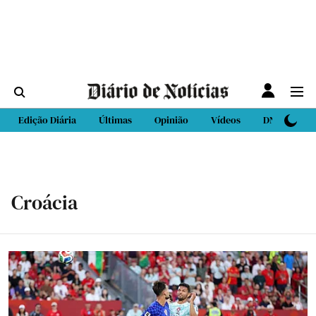
Edição Diária
Últimas
Opinião
Vídeos
DN Sport
Croácia