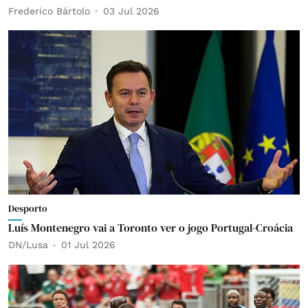
Frederico Bártolo
03 Jul 2026
Desporto
Luís Montenegro vai a Toronto ver o jogo Portugal-Croácia
DN/Lusa
01 Jul 2026