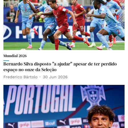
Mundial 2026
Bernardo Silva disposto "a ajudar" apesar de ter perdido
espaço no onze da Seleção
Frederico Bártolo
30 Jun 2026