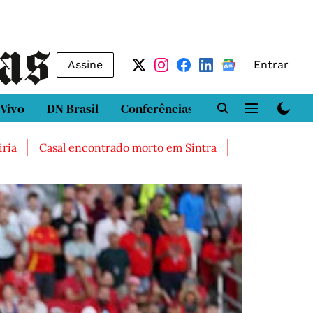
Assine
Entrar
 Vivo
DN Brasil
Conferências
DN LAB
Class
Casal encontrado morto em Sintra
Três feridos graves a