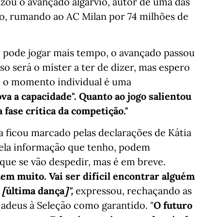
rizou o avançado algarvio, autor de uma das
ão, rumando ao AC Milan por 74 milhões de
e pode jogar mais tempo, o avançado passou
so será o míster a ter de dizer, mas espero
e o momento individual é uma
va a capacidade". Quanto ao jogo salientou
ase crítica da competição."
a ficou marcado pelas declarações de Kátia
"Pela informação que tenho, podem
que se vão despedir, mas é em breve.
em muito. Vai ser difícil encontrar alguém
 [
última dança
]",
expressou, rechaçando as
 adeus à Seleção como garantido. "
O futuro