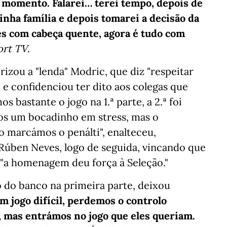
 momento. Falarei… terei tempo, depois de
inha família e depois tomarei a decisão da
s com cabeça quente, agora é tudo com
ort TV
.
rizou a "lenda" Modric, que diz "respeitar
, e confidenciou ter dito aos colegas que
s bastante o jogo na 1.ª parte, a 2.ª foi
os um bocadinho em stress, mas o
 marcámos o penálti", enalteceu,
Rúben Neves, logo de seguida, vincando que
 "a homenagem deu força à Seleção."
go do banco na primeira parte, deixou
um jogo difícil, perdemos o controlo
 mas entrámos no jogo que eles queriam.