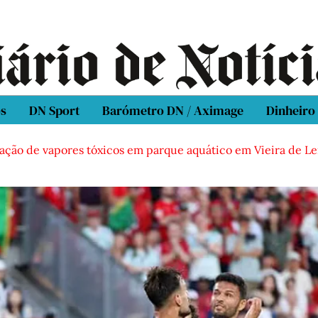
os
DN Sport
Barómetro DN / Aximage
Dinheiro
e vapores tóxicos em parque aquático em Vieira de Leiria