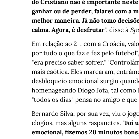
do Cristiano não é importante neste
ganhar ou de perder, falarei com a m
melhor maneira. Já não tomo decisõe
calma. Agora, é desfrutar
", disse à
Sp
Em relação ao 2-1 com a Croácia, valo
por tudo o que faz e fez pelo futebol"
"era preciso saber sofrer." "Controlámo
mais caótica. Eles marcaram, entrám
desbloqueio emocional surgiu quando
homenageando Diogo Jota, tal como 
"todos os dias" pensa no amigo e que
Bernardo Silva, por sua vez, viu o jo
elogios, mas alguns raspanetes. "
Foi 
emocional, fizemos 20 minutos bons,