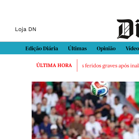
Loja DN
Edição Diária
Últimas
Opinião
Víde
ÚLTIMA HORA
ado morto em Sintra
Três feridos graves após inalação d