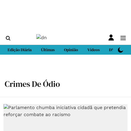
Edição Diária
Últimas
Opinião
Vídeos
DN Sport
Crimes De Ódio