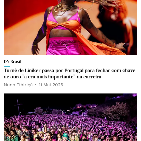
DN Brasil
Turnê de Liniker passa por Portugal para fechar com chave
de ouro "a era mais importante" da carreira
Nuno Tibiriçá
11 Mai 2026