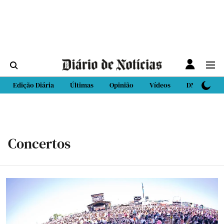
Edição Diária
Últimas
Opinião
Vídeos
DN Sport
Concertos