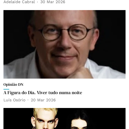
Adelaide Cabral
30 Mar 2026
Opinião DN
A Figura do Dia. Viver tudo numa noite
Luís Osório
20 Mar 2026