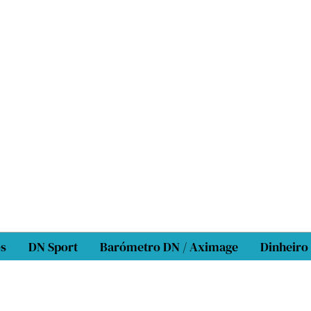
os
DN Sport
Barómetro DN / Aximage
Dinheiro