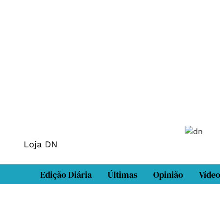
Loja DN
Edição Diária
Últimas
Opinião
Víde