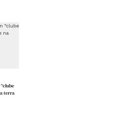
 “clube
a terra
4