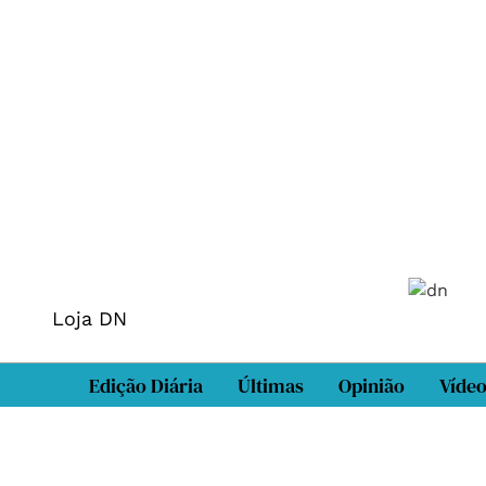
Loja DN
Edição Diária
Últimas
Opinião
Víde