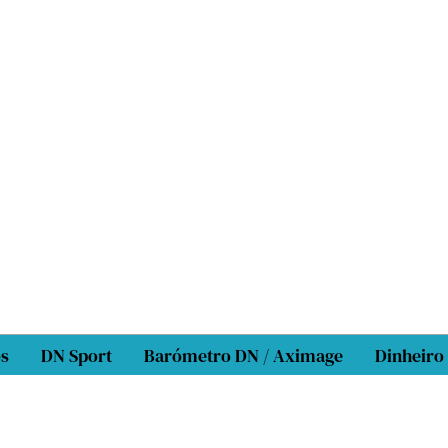
os
DN Sport
Barómetro DN / Aximage
Dinheiro