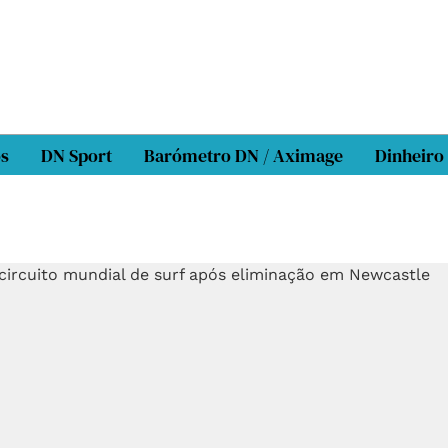
os
DN Sport
Barómetro DN / Aximage
Dinheiro