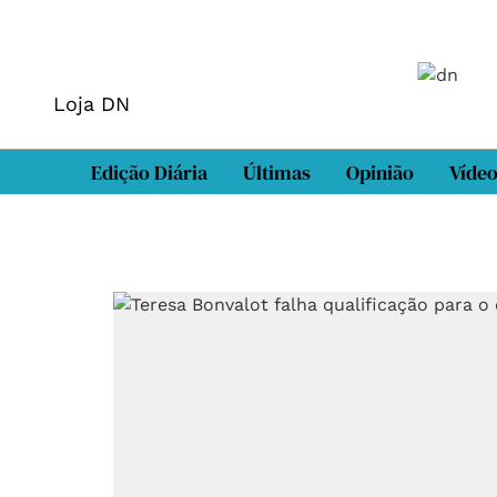
Loja DN
Edição Diária
Últimas
Opinião
Víde