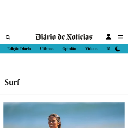
Edição Diária
Últimas
Opinião
Vídeos
DN Sport
Surf