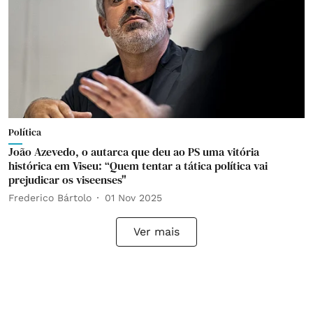
Política
João Azevedo, o autarca que deu ao PS uma vitória
histórica em Viseu: “Quem tentar a tática política vai
prejudicar os viseenses"
Frederico Bártolo
01 Nov 2025
Ver mais