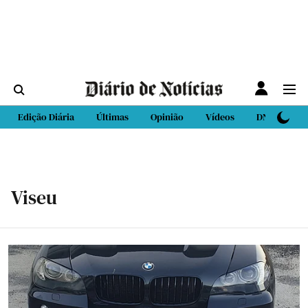
Edição Diária
Últimas
Opinião
Vídeos
DN Sport
Viseu