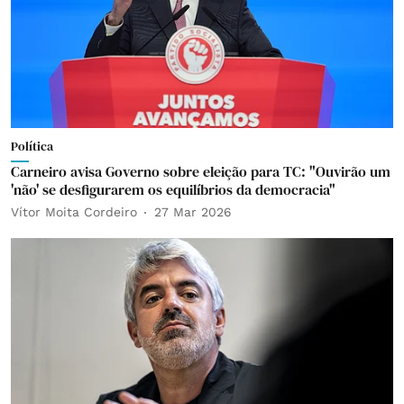
Política
Carneiro avisa Governo sobre eleição para TC: "Ouvirão um
'não' se desfigurarem os equilíbrios da democracia"
Vítor Moita Cordeiro
27 Mar 2026